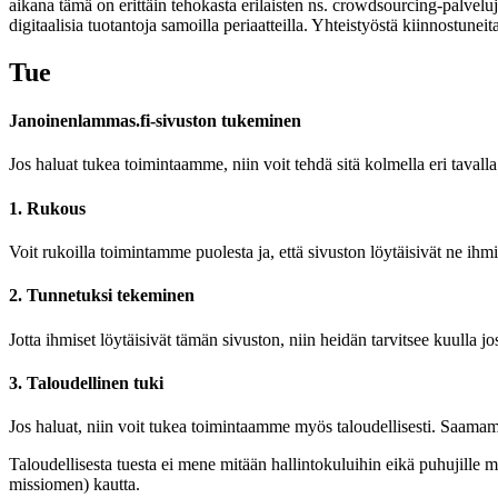
aikana tämä on erittäin tehokasta erilaisten ns. crowdsourcing-palveluj
digitaalisia tuotantoja samoilla periaatteilla. Yhteistyöstä kiinnostu
Tue
Janoinenlammas.fi-sivuston tukeminen
Jos haluat tukea toimintaamme, niin voit tehdä sitä kolmella eri tavalla
1. Rukous
Voit rukoilla toimintamme puolesta ja, että sivuston löytäisivät ne ihmis
2. Tunnetuksi tekeminen
Jotta ihmiset löytäisivät tämän sivuston, niin heidän tarvitsee kuulla j
3. Taloudellinen tuki
Jos haluat, niin voit tukea toimintaamme myös taloudellisesti. Saama
Taloudellisesta tuesta ei mene mitään hallintokuluihin eikä puhujill
missiomen) kautta.