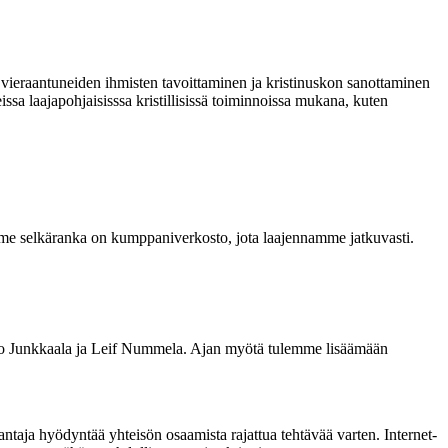
 vieraantuneiden ihmisten tavoittaminen ja kristinuskon sanottaminen
ssa laajapohjaisisssa kristillisissä toiminnoissa mukana, kuten
mme selkäranka on kumppaniverkosto, jota laajennamme jatkuvasti.
ero Junkkaala ja Leif Nummela. Ajan myötä tulemme lisäämään
taja hyödyntää yhteisön osaamista rajattua tehtävää varten. Internet-