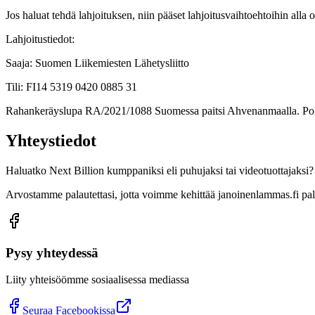
Jos haluat tehdä lahjoituksen, niin pääset lahjoitusvaihtoehtoihin al
Lahjoitustiedot:
Saaja: Suomen Liikemiesten Lähetysliitto
Tili: FI14 5319 0420 0885 31
Rahankeräyslupa RA/2021/1088 Suomessa paitsi Ahvenanmaalla. Polii
Yhteystiedot
Haluatko Next Billion kumppaniksi eli puhujaksi tai videotuottajaksi? 
Arvostamme palautettasi, jotta voimme kehittää janoinenlammas.fi pa
Pysy yhteydessä
Liity yhteisöömme sosiaalisessa mediassa
Seuraa Facebookissa