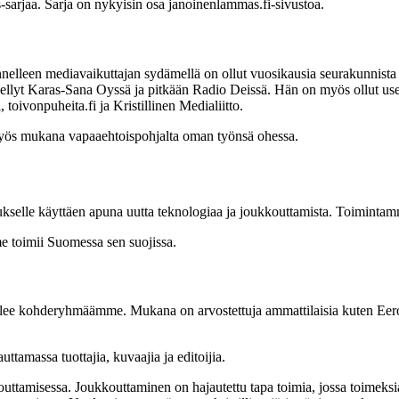
-sarjaa. Sarja on nykyisin osa janoinenlammas.fi-sivustoa.
nnelleen mediavaikuttajan sydämellä on ollut vuosikausia seurakunnista
nnellyt Karas-Sana Oyssä ja pitkään Radio Deissä. Hän on myös ollut usei
oivonpuheita.fi ja Kristillinen Medialiitto.
yös mukana vapaaehtoispohjalta oman työnsä ohessa.
ukselle käyttäen apuna uutta teknologiaa ja joukkouttamista. Toiminta
 toimii Suomessa sen suojissa.
ttelee kohderyhmäämme. Mukana on arvostettuja ammattilaisia kuten E
tamassa tuottajia, kuvaajia ja editoijia.
ttamisessa. Joukkouttaminen on hajautettu tapa toimia, jossa toimeksian