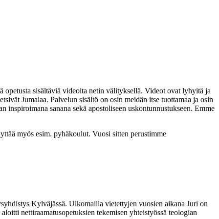
tusta sisältäviä videoita netin välityksellä. Videot ovat lyhyitä ja
 etsivät Jumalaa. Palvelun sisältö on osin meidän itse tuottamaa ja osin
malan inspiroimana sanana sekä apostoliseen uskontunnustukseen. Emme
i käyttää myös esim. pyhäkoulut. Vuosi sitten perustimme
syhdistys Kylväjässä. Ulkomailla vietettyjen vuosien aikana Juri on
n aloitti nettiraamatusopetuksien tekemisen yhteistyössä teologian