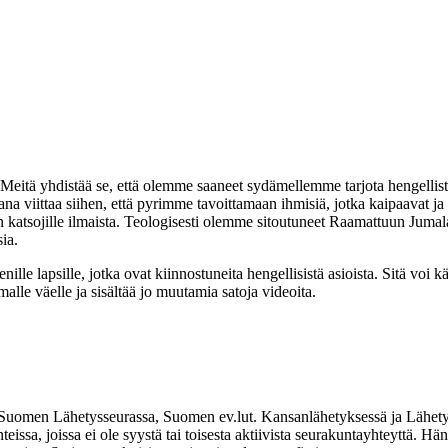
 yhdistää se, että olemme saaneet sydämellemme tarjota hengellistä ope
ana viittaa siihen, että pyrimme tavoittamaan ihmisiä, jotka kaipaavat ja
on katsojille ilmaista. Teologisesti olemme sitoutuneet Raamattuun Ju
sia.
nille lapsille, jotka ovat kiinnostuneita hengellisistä asioista. Sitä vo
lle väelle ja sisältää jo muutamia satoja videoita.
yt Suomen Lähetysseurassa, Suomen ev.lut. Kansanlähetyksessä ja Lähety
issa, joissa ei ole syystä tai toisesta aktiivista seurakuntayhteyttä. Hä