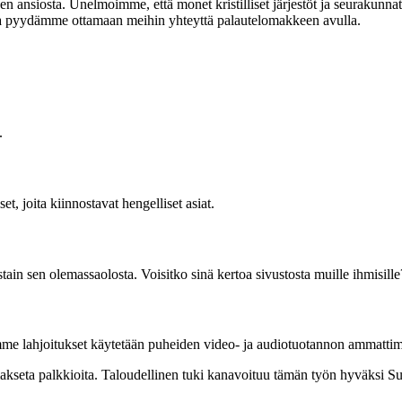
en ansiosta. Unelmoimme, että monet kristilliset järjestöt ja seurakunna
neita pyydämme ottamaan meihin yhteyttä palautelomakkeen avulla.
.
et, joita kiinnostavat hengelliset asiat.
ostain sen olemassaolosta. Voisitko sinä kertoa sivustosta muille ihmisille
mme lahjoitukset käytetään puheiden video- ja audiotuotannon ammattim
e makseta palkkioita. Taloudellinen tuki kanavoituu tämän työn hyväksi