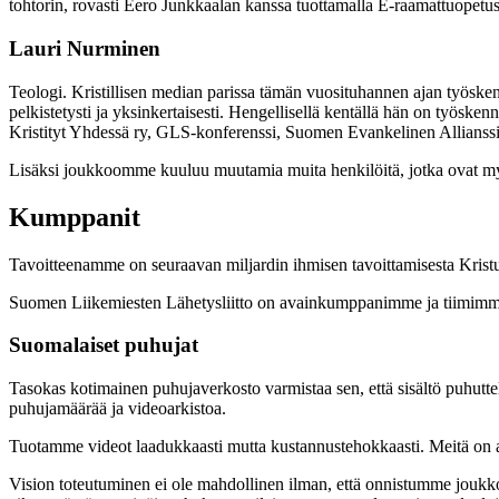
tohtorin, rovasti Eero Junkkaalan kanssa tuottamalla E-raamattuopetus
Lauri Nurminen
Teologi. Kristillisen median parissa tämän vuosituhannen ajan työske
pelkistetysti ja yksinkertaisesti. Hengellisellä kentällä hän on työske
Kristityt Yhdessä ry, GLS-konferenssi, Suomen Evankelinen Allianssi, t
Lisäksi joukkoomme kuuluu muutamia muita henkilöitä, jotka ovat m
Kumppanit
Tavoitteenamme on seuraavan miljardin ihmisen tavoittamisesta Krist
Suomen Liikemiesten Lähetysliitto on avainkumppanimme ja tiimimme
Suomalaiset puhujat
Tasokas kotimainen puhujaverkosto varmistaa sen, että sisältö puhu
puhujamäärää ja videoarkistoa.
Tuotamme videot laadukkaasti mutta kustannustehokkaasti. Meitä on aut
Vision toteutuminen ei ole mahdollinen ilman, että onnistumme joukkou