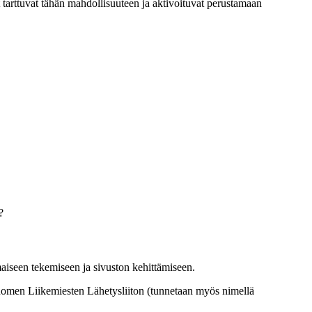
t tarttuvat tähän mahdollisuuteen ja aktivoituvat perustamaan
?
aiseen tekemiseen ja sivuston kehittämiseen.
 Suomen Liikemiesten Lähetysliiton (tunnetaan myös nimellä