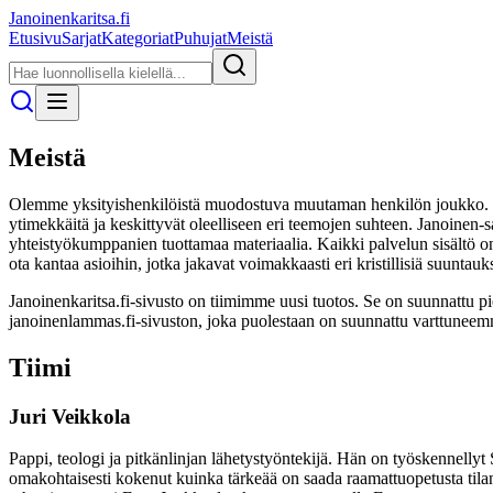
Janoinenkaritsa.fi
Etusivu
Sarjat
Kategoriat
Puhujat
Meistä
Meistä
Olemme yksityishenkilöistä muodostuva muutaman henkilön joukko. Meitä
ytimekkäitä ja keskittyvät oleelliseen eri teemojen suhteen. Janoinen-s
yhteistyökumppanien tuottamaa materiaalia. Kaikki palvelun sisältö 
ota kantaa asioihin, jotka jakavat voimakkaasti eri kristillisiä suuntauk
Janoinenkaritsa.fi-sivusto on tiimimme uusi tuotos. Se on suunnattu pie
janoinenlammas.fi-sivuston, joka puolestaan on suunnattu varttuneemma
Tiimi
Juri Veikkola
Pappi, teologi ja pitkänlinjan lähetystyöntekijä. Hän on työskennell
omakohtaisesti kokenut kuinka tärkeää on saada raamattuopetusta tilante